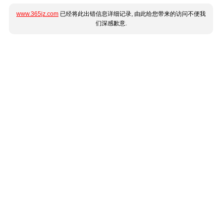
www.365jz.com
已经将此出错信息详细记录, 由此给您带来的访问不便我
们深感歉意.