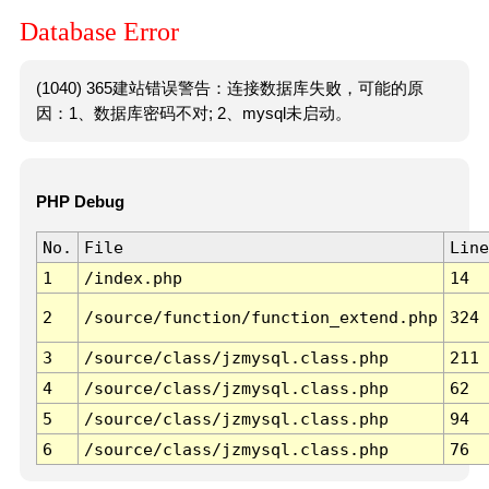
Database Error
(1040) 365建站错误警告：连接数据库失败，可能的原
因：1、数据库密码不对; 2、mysql未启动。
PHP Debug
No.
File
Line
1
/index.php
14
2
/source/function/function_extend.php
324
3
/source/class/jzmysql.class.php
211
4
/source/class/jzmysql.class.php
62
5
/source/class/jzmysql.class.php
94
6
/source/class/jzmysql.class.php
76