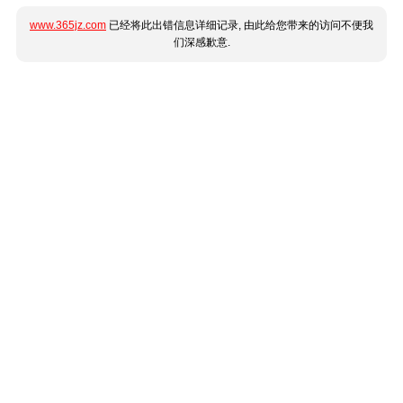
www.365jz.com
已经将此出错信息详细记录, 由此给您带来的访问不便我
们深感歉意.