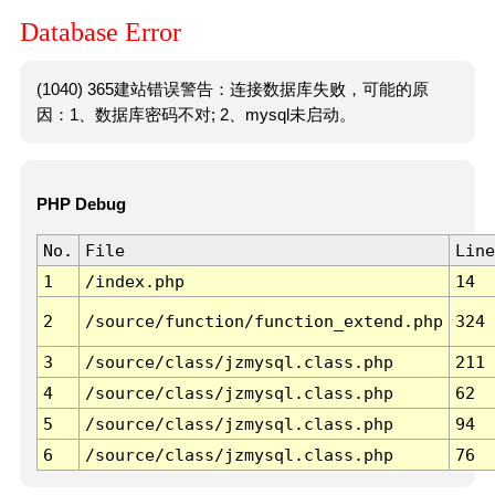
Database Error
(1040) 365建站错误警告：连接数据库失败，可能的原
因：1、数据库密码不对; 2、mysql未启动。
PHP Debug
No.
File
Line
1
/index.php
14
2
/source/function/function_extend.php
324
3
/source/class/jzmysql.class.php
211
4
/source/class/jzmysql.class.php
62
5
/source/class/jzmysql.class.php
94
6
/source/class/jzmysql.class.php
76