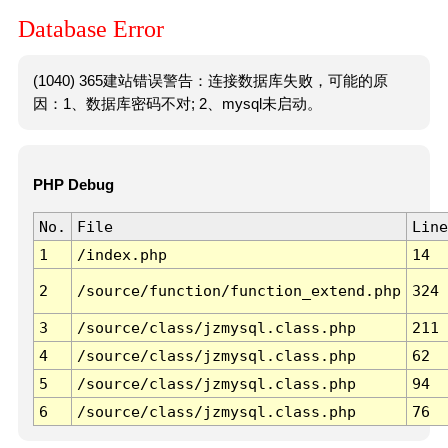
Database Error
(1040) 365建站错误警告：连接数据库失败，可能的原
因：1、数据库密码不对; 2、mysql未启动。
PHP Debug
No.
File
Line
1
/index.php
14
2
/source/function/function_extend.php
324
3
/source/class/jzmysql.class.php
211
4
/source/class/jzmysql.class.php
62
5
/source/class/jzmysql.class.php
94
6
/source/class/jzmysql.class.php
76