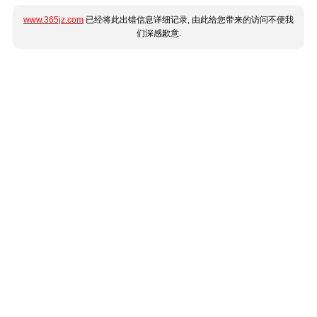
www.365jz.com
已经将此出错信息详细记录, 由此给您带来的访问不便我
们深感歉意.